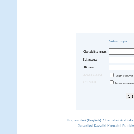
Auto-Login
Käyttäjätunnus
Salasana
Ulkoasu
[216.73.217.65]
Poista kiinteän 
9:51:46AM
Poista evästeet
Englanniksi (English)
Albaniaksi
Arabiaks
Japaniksi
Kazakki
Koreaksi
Puolaks